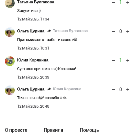
1
Татьяна Булгакова
Задумчивая)
12 Май 2026, 17:34
0
Татьяна Булгакова
Ольга Цурина
Притомилась от забот и хлопот😁
12 Май 2026, 18:31
1
Юлия Корякина
Суетолог притомился ) Классная!
12 Май 2026, 20:39
0
Юлия Корякина
Ольга Цурина
Точно точно😂! спасибо☺️🙏
12 Май 2026, 20:48
О проекте
Правила
Помощь