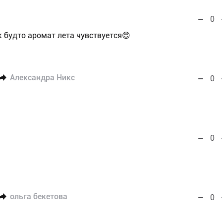
0
к будто аромат лета чувствуется😍
Александра Никс
0
0
ольга бекетова
0