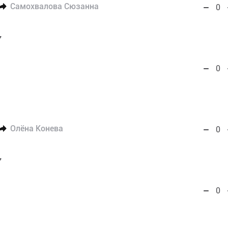
Самохвалова Сюзанна
0
7
0
Олёна Конева
0
7
0