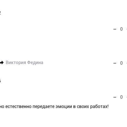
2
0
Виктория Федина
0
6
0
о естественно передаете эмоции в своих работах!