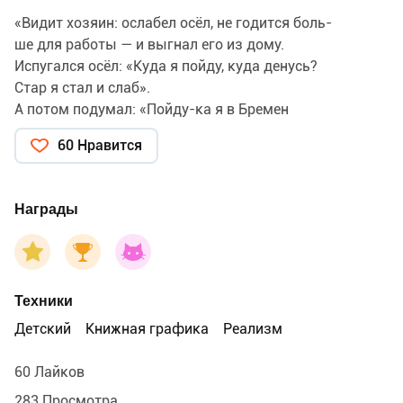
«Видит хозяин: ослабел осёл, не годится боль-
ше для работы — и выгнал его из дому.
Испугался осёл: «Куда я пойду, куда денусь?
Стар я стал и слаб».
А потом подумал: «Пойду-ка я в Бремен
и стану там уличным музыкантом».
60 Нравится
Так и сделал. Пошёл в город Бремен.
Идёт осёл по дороге и кричит по-ослиному.»
Братья Гримм «Бременские музыканты»
Награды
Издательство Речь, 2026
Техники
Детский
Книжная графика
Реализм
60 Лайков
283 Просмотра