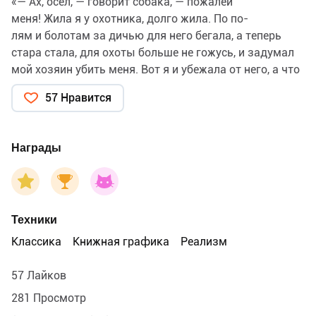
«— Ах, осёл, — говорит собака, — пожалей
меня! Жила я у охотника, долго жила. По по-
лям и болотам за дичью для него бегала, а теперь
стара стала, для охоты больше не гожусь, и задумал
мой хозяин убить меня. Вот я и убежала от него, а что
дальше делать, не знаю.»
57 Нравится
Братья Гримм «Бременские музыканты»,
Издательство Речь, 2026
Награды
Техники
Классика
Книжная графика
Реализм
57 Лайков
281 Просмотр