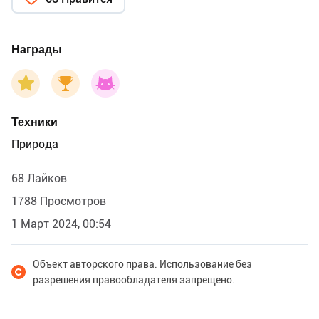
пробитых санями, — воробьи недолго думая
начинают купаться. Им хочется пообчистить своё
серенькое платье для встречи весны.” (Модест
Награды
Богданов «Домашний воробей».)🐦
Моя иллюстрация к рассказу Модеста Богданова «
Домашний воробей» для издательства Качели.
Техники
Природа
68 Лайков
1788 Просмотров
1 Март 2024, 00:54
Объект авторского права. Использование без
разрешения правообладателя запрещено.