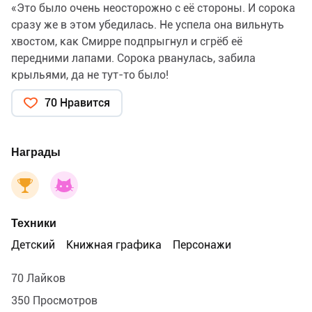
«Это было очень неосторожно с её стороны. И сорока
сразу же в этом убедилась. Не успела она вильнуть
хвостом, как Смирре подпрыгнул и сгрёб её
передними лапами. Сорока рванулась, забила
крыльями, да не тут-то было!
— Потише, потише, ты оторвёшь мне хвост! — кричала
70 Нравится
сорока.
— Я тебе не то что хвост, я тебе голову оторву! —
прошипел Смирре и щёлкнул зубами.» - Сельма
Награды
Лагерлёф «Чудесное путешествие Нильса с дикими
гусями», иллюстрация для издательства «Речь», 2025
Техники
Детский
Книжная графика
Персонажи
70 Лайков
350 Просмотров