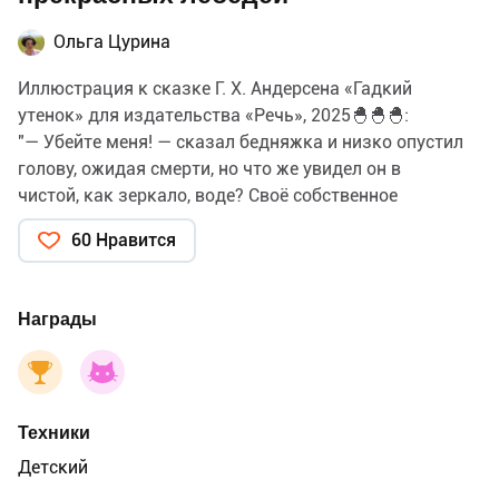
Ольга Цурина
Иллюстрация к сказке Г. Х. Андерсена «Гадкий
утенок» для издательства «Речь», 2025🐣🐣🐣:
"— Убейте меня! — сказал бедняжка и низко опустил
голову, ожидая смерти, но что же увидел он в
чистой, как зеркало, воде? Своё собственное
отражение. Но он был уже не гадким тёмно-серым
60 Нравится
утёнком,
а лебедем."
Награды
Техники
Детский