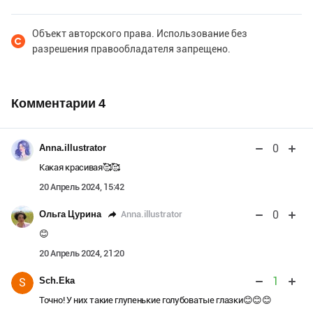
Объект авторского права. Использование без
разрешения правообладателя запрещено.
Комментарии
4
0
Anna.illustrator
Какая красивая🥰🥰
20 Апрель 2024, 15:42
0
Anna.illustrator
Ольга Цурина
😊
20 Апрель 2024, 21:20
1
Sch.Eka
S
Точно! У них такие глупенькие голубоватые глазки😊😊😊