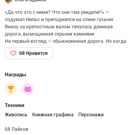
«Да что это с ними? Что они там увидели?» —
подумал Нильс и приподнялся на спине гусыни.
Внизу за крепостным валом тянулась длинная
дорога, вымощенная серыми камнями.
На первый взгляд — обыкновенная дорога. Но когда
Нильс пригляделся, он увидел, что дорога эта
68 Нравится
движется, как живая, шевелится, становится то шире,
то уже, то растягивается, то сжимается.
— Да это крысы, серые крысы! — закричал Нильс.»
Награды
Сельма Лагерлёф «Чудесное путешествие Нильса с
дикими гусями», иллюстрация для издательства
«Речь», 2025
Техники
Живопись
Книжная графика
Персонажи
68 Лайков