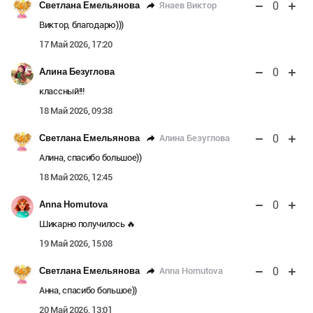
0
Янаев Виктор
Светлана Емельянова
Виктор, благодарю)))
17 Май 2026, 17:20
0
Алина Безуглова
классный!!!
18 Май 2026, 09:38
0
Алина Безуглова
Светлана Емельянова
Алина, спасибо большое))
18 Май 2026, 12:45
0
Anna Homutova
Шикарно получилось 🔥
19 Май 2026, 15:08
0
Anna Homutova
Светлана Емельянова
Анна, спасибо большое))
20 Май 2026, 13:01