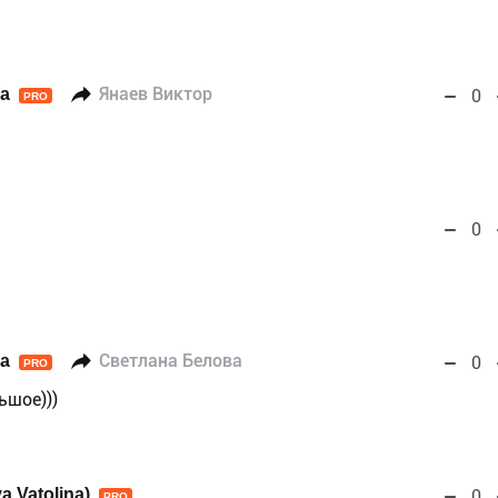
а
Янаев Виктор
0
PRO
0
а
Светлана Белова
0
PRO
ьшое)))
a Vatolina)
0
PRO