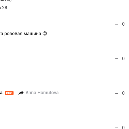
5:28
0
та розовая машина 😍
0
а
Anna Homutova
0
PRO
0