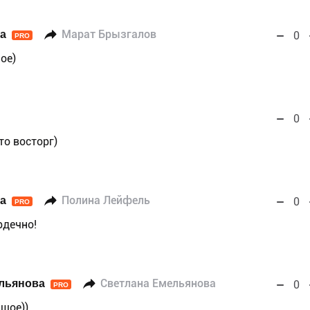
а
Марат Брызгалов
0
PRO
ое)
0
то восторг)
а
Полина Лейфель
0
PRO
рдечно!
льянова
Светлана Емельянова
0
PRO
ьшое))