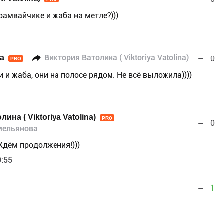
трамвайчике и жаба на метле?)))
а
Виктория Ватолина ( Viktoriya Vatolina)
0
PRO
и и жаба, они на полосе рядом. Не всё выложила))))
ина ( Viktoriya Vatolina)
PRO
0
мельянова
Ждём продолжения!)))
9:55
1