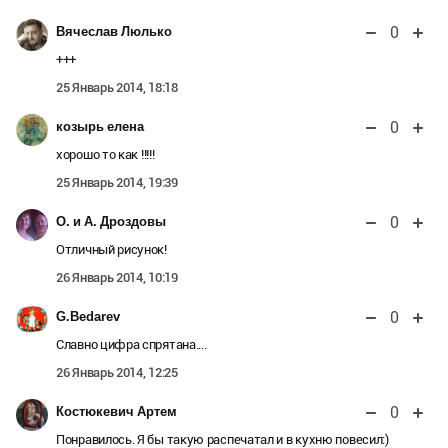
0
Вячеслав Люлько
+++
25 Январь 2014, 18:18
0
козырь елена
хорошо то как !!!!!
25 Январь 2014, 19:39
0
О. и А. Дроздовы
Отличный рисунок!
26 Январь 2014, 10:19
0
G.Bedarev
Славно цифра спрятана....
26 Январь 2014, 12:25
0
Костюкевич Артем
Понравилось. Я бы такую распечатал и в кухню повесил:)