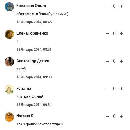
0
Ковалева Ольга
обожамс эти Ваши буфетики!:)
18 Январь 2014, 08:46
0
Елена Гордиенко
+!
18 Январь 2014, 08:51
0
Александр Дегтев
+++!!!)
18 Январь 2014, 09:33
0
Устьяна
Как же красиво!
18 Январь 2014, 09:34
0
Наташа К
Как хорошо! Хочется туда :)