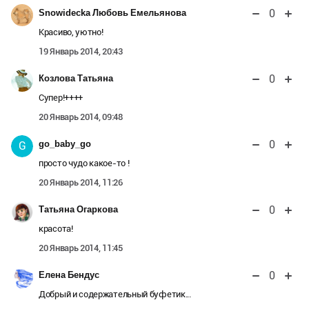
0
Snowidecka Любовь Емельянова
Красиво, уютно!
19 Январь 2014, 20:43
0
Козлова Татьяна
Супер!++++
20 Январь 2014, 09:48
0
go_baby_go
G
просто чудо какое-то !
20 Январь 2014, 11:26
0
Татьяна Огаркова
красота!
20 Январь 2014, 11:45
0
Елена Бендус
Добрый и содержательный буфетик...