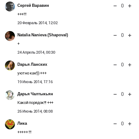
0
Сергей Варавин
+++!!!
20 Февраль 2014, 12:02
0
Natalia Nanieva (Shapoval)
+
24 Апрель 2014, 00:30
0
Dарья Ланских
уютно как!)) +++
19 Июнь 2014, 17:16
0
Дарья Чалтыкьян
Какой порядок!!! +++
26 Июнь 2014, 08:08
0
Лика
+++++ !!!