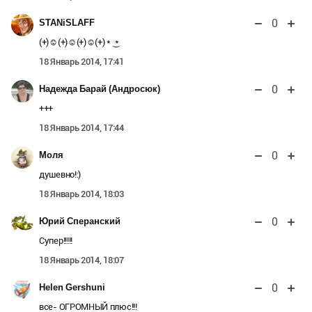
0
STANiSLAFF
(+)☺(+)☺(+)☺(+) * ͜ *
18 Январь 2014, 17:41
0
Надежда Барай (Андросюк)
+++
18 Январь 2014, 17:44
0
Моля
душевно!:)
18 Январь 2014, 18:03
0
Юрий Сперанский
Супер!!!!!
18 Январь 2014, 18:07
0
Helen Gershuni
все- ОГРОМНЫЙ плюс!!!