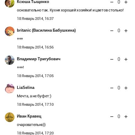
0
Ксюша Тыщенко
основательно так. Кухня хорошей хозяйки! и цветов столько!
18 Январь 2014, 16:37
0
britanic (Василина Бабушкина)
+++
18 Январь 2014, 16:56
0
Владимир Тригубович
+++!
18 Январь 2014, 17:05
0
LiaSelina
Мечта, а не буфет:)
18 Январь 2014, 17:10
0
Иван Кравец
очаровательно))
18 Январь 2014, 17:20