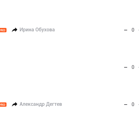
Ирина Обухова
0
PRO
0
Александр Дегтев
0
PRO