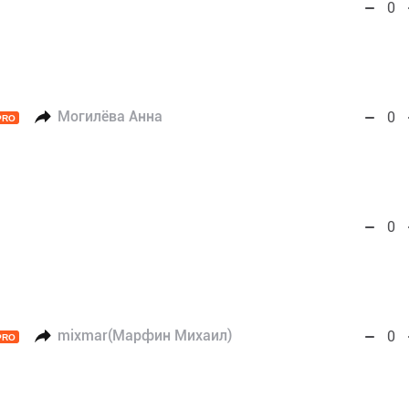
0
Могилёва Анна
0
PRO
0
mixmar(Марфин Михаил)
0
PRO