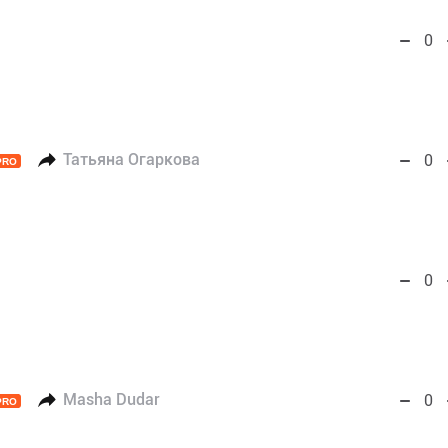
0
Татьяна Огаркова
0
PRO
0
Masha Dudar
0
PRO