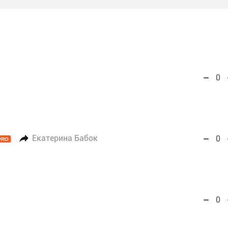
0
Екатерина Бабок
0
PRO
0