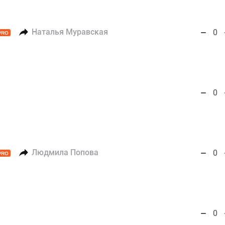
Наталья Муравская
0
PRO
0
Людмила Попова
0
PRO
0