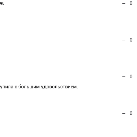
ва
0
0
0
купила с большим удовольствием.
0