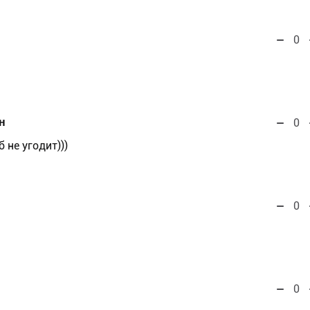
0
н
0
 не угодит)))
0
0