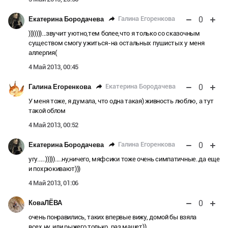
0
Галина Егоренкова
Екатерина Бородачева
)))))))...звучит уютно,тем более,что я только со сказочным
существом смогу ужиться-на остальных пушистых у меня
аллергия(
4 Май 2013, 00:45
0
Екатерина Бородачева
Галина Егоренкова
У меня тоже, я думала, что одна такая) живность люблю, а тут
такой облом
4 Май 2013, 00:52
0
Галина Егоренкова
Екатерина Бородачева
угу......))))).....ну,ничего, мяфсики тоже очень симпатичные..да еще
и похрюкивают)))
4 Май 2013, 01:06
0
КоваЛЁВА
очень понравились, таких впервые вижу, домой бы взяла
всех,ну, или рыжего только, раз машет))