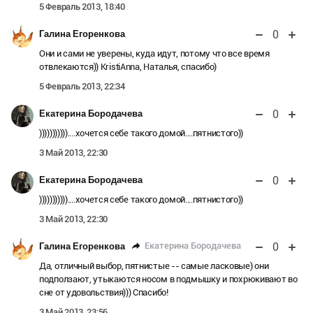
5 Февраль 2013, 18:40
0
Галина Егоренкова
Они и сами не уверены, куда идут, потому что все время
отвлекаются)) KristiAnna, Наталья, спасибо)
5 Февраль 2013, 22:34
0
Екатерина Бородачева
)))))))))))....хочется себе такого домой....пятнистого))
3 Май 2013, 22:30
0
Екатерина Бородачева
)))))))))))....хочется себе такого домой....пятнистого))
3 Май 2013, 22:30
0
Екатерина Бородачева
Галина Егоренкова
Да, отличный выбор, пятнистые -- самые ласковые) они
подползают, утыкаются носом в подмышку и похрюкивают во
сне от удовольствия))) Спасибо!
3 Май 2013, 23:56