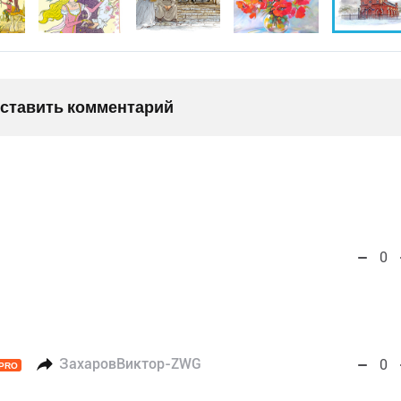
оставить комментарий
0
ЗахаровВиктор-ZWG
0
PRO