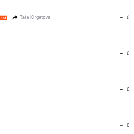
Tata Kirgetova
0
PRO
0
0
0