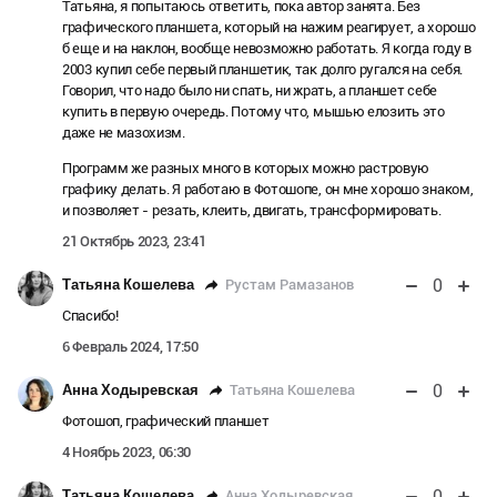
Татьяна, я попытаюсь ответить, пока автор занята. Без
графического планшета, который на нажим реагирует, а хорошо
б еще и на наклон, вообще невозможно работать. Я когда году в
2003 купил себе первый планшетик, так долго ругался на себя.
Говорил, что надо было ни спать, ни жрать, а планшет себе
купить в первую очередь. Потому что, мышью елозить это
даже не мазохизм.
Программ же разных много в которых можно растровую
графику делать. Я работаю в Фотошопе, он мне хорошо знаком,
и позволяет - резать, клеить, двигать, трансформировать.
21 Октябрь 2023, 23:41
0
Рустам Рамазанов
Татьяна Кошелева
Спасибо!
6 Февраль 2024, 17:50
0
Татьяна Кошелева
Анна Ходыревская
Фотошоп, графический планшет
4 Ноябрь 2023, 06:30
0
Анна Ходыревская
Татьяна Кошелева