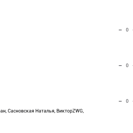
0
0
0
ан, Сасновская Наталья, ВикторZWG,