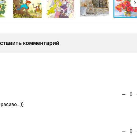
оставить комментарий
0
расиво...))
0