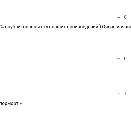
0
% опубликованных тут ваших произведений ) Очень изящн
0
1
тюрморт!+