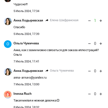
Чудесно!!!
5 Июль 2024, 17:34
1
Елена Шафранская
Анна Ходыревская
Спасибо
5 Июль 2024, 17:39
0
Ольга Чумичева
О
Анна, как с вами можно связаться для заказа иллюстраций?
Ольга
7 Июль 2024, 11:41
0
Ольга Чумичева
Анна Ходыревская
anna-arnuvo@yandex.ru
7 Июль 2024, 13:00
0
Inessa Ruzh
Такая милая и нежная девочка😍
8 Июль 2024, 18:32