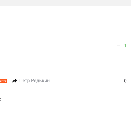
1
Пётр Редькин
0
PRO
2