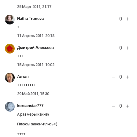
25 Март 2011, 21:17
0
Natha Truneva
+
11 Апрель 2011, 20:18
0
Дмитрий Алексеев
+++
15 Апрель 2011, 10:02
0
Алтан
+++++++++
29 Май 2011, 15:30
0
koreanstar777
А размеры какие?
Плюсы закончились=(
++++