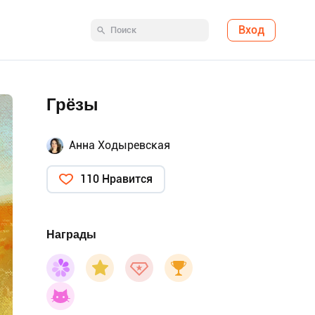
Вход
Грёзы
Анна Ходыревская
110 Нравится
Награды