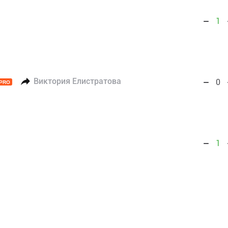
1
Виктория Елистратова
0
PRO
1