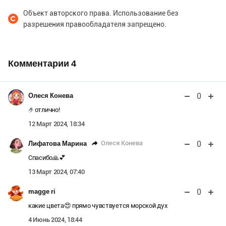
Объект авторского права. Использование без
разрешения правообладателя запрещено.
Комментарии
4
0
Олеся Конева
🤌отлично!
12 Март 2024, 18:34
0
Олеся Конева
Лифатова Марина
Спасибо🙏💕
13 Март 2024, 07:40
0
magge ri
какие цвета😍 прямо чувствуется морской дух
4 Июнь 2024, 18:44