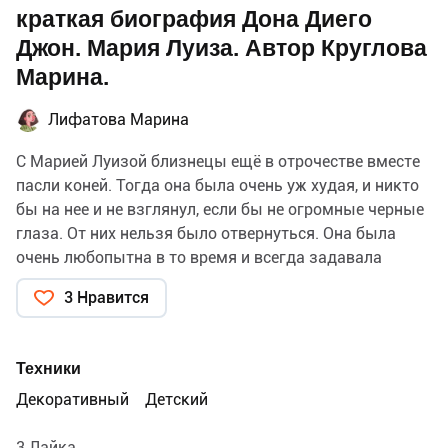
краткая биография Дона Диего
Джон. Мария Луиза. Автор Круглова
Марина.
Лифатова Марина
С Марией Луизой близнецы ещё в отрочестве вместе
пасли коней. Тогда она была очень уж худая, и никто
бы на нее и не взглянул, если бы не огромные черные
глаза. От них нельзя было отвернуться. Она была
очень любопытна в то время и всегда задавала
вопросы, на которые ответить из братьев мог только
3 Нравится
Диего. Так и пришлось ему постоянно смотреть в эти
умные глаза. И они постоянно спорили.
А после рождения их первого с Диего сына Мария
Техники
Луиза располнела где нужно, и все считали этот брак
Декоративный
Детский
хорошим союзом.
3 Лайка