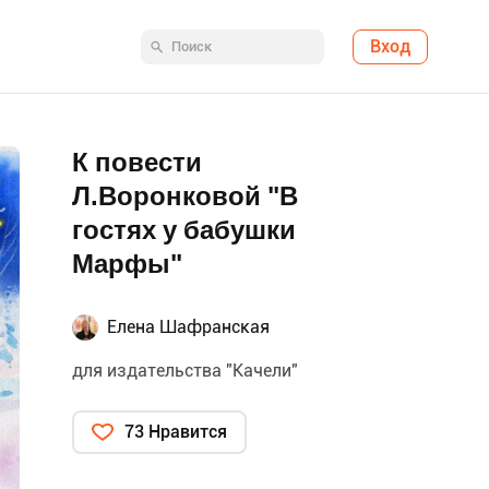
Вход
К повести
Л.Воронковой "В
гостях у бабушки
Марфы"
Елена Шафранская
для издательства "Качели"
73 Нравится