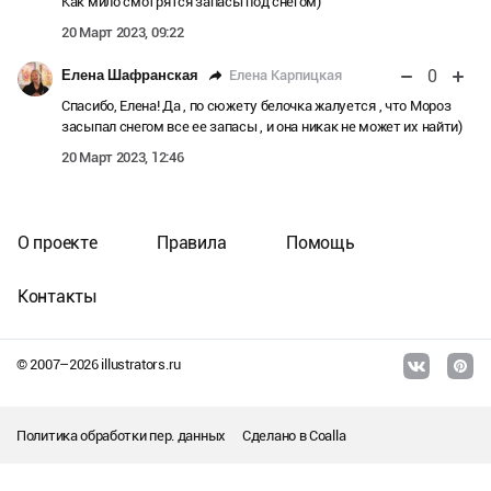
Как мило смотрятся запасы под снегом)
20 Март 2023, 09:22
0
Елена Карпицкая
Елена Шафранская
Спасибо, Елена! Да , по сюжету белочка жалуется , что Мороз
засыпал снегом все ее запасы , и она никак не может их найти)
20 Март 2023, 12:46
О проекте
Правила
Помощь
Контакты
© 2007–
2026
illustrators.ru
Политика обработки пер. данных
Сделано в
Coalla