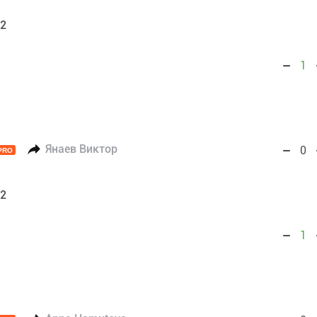
02
1
Янаев Виктор
0
PRO
02
1