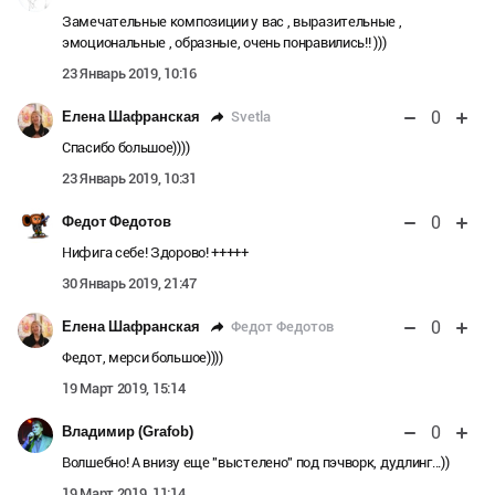
Замечательные композиции у вас , выразительные ,
эмоциональные , образные, очень понравились!! )))
23 Январь 2019, 10:16
0
Svetla
Елена Шафранская
Спасибо большое))))
23 Январь 2019, 10:31
0
Федот Федотов
Нифига себе! Здорово! +++++
30 Январь 2019, 21:47
0
Федот Федотов
Елена Шафранская
Федот, мерси большое))))
19 Март 2019, 15:14
0
Владимир (Grafob)
Волшебно! А внизу еще "выстелено" под пэчворк, дудлинг...))
19 Март 2019, 11:14