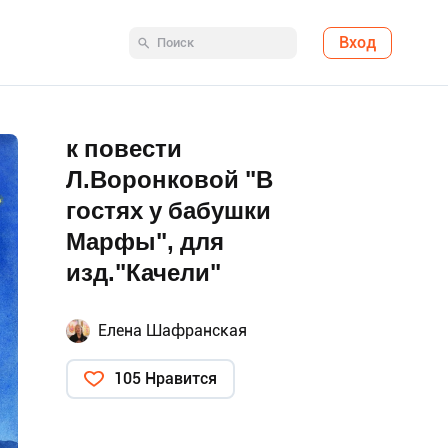
Вход
к повести
Л.Воронковой "В
гостях у бабушки
Марфы", для
изд."Качели"
Елена Шафранская
105 Нравится