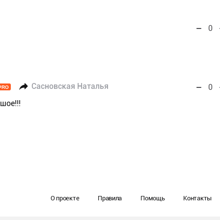
0
Сасновская Наталья
0
PRO
шое!!!
О проекте
Правила
Помощь
Контакты