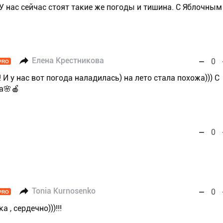
У нас сейчас стоят такие же погоды и тишина. С Яблочным
Елена Крестникова
0
PRO
 И у нас вот погода наладилась) на лето стала похожа))) С
а🌸🍎
0
Tonia Kurnosenko
0
PRO
 , сердечно)))!!!