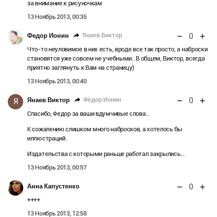
за внимание к рисуночкам
13 Ноябрь 2013, 00:35
0
Янаев Виктор
Федор Ионин
Что-то неуловимое в них есть, вроде все так просто, а наброски
становятся уже совсем не учебными.. В общем, Виктор, всегда
приятно заглянуть к Вам на страницу)
13 Ноябрь 2013, 00:40
0
Федор Ионин
Янаев Виктор
Я
Спасибо, Федор за ваши вдумчивые слова...
К сожалению слишком много набросков, а хотелось бы
иллюстраций.
Издательства с которыми раньше работал закрылись...
13 Ноябрь 2013, 00:57
0
Анна Капустенко
++++
13 Ноябрь 2013, 12:58