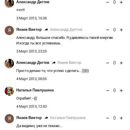
0
Александр Дегтев
+++!!!
3 Март 2013, 16:38
0
Александр Дегтев
Янаев Виктор
Я
Александр, большое спасибо. Я удивляюсь твоей энергии.
И когда ты все успеваешь.
3 Март 2013, 23:25
0
Янаев Виктор
Александр Дегтев
Просто делаю то, что успею сделать…:))))))
4 Март 2013, 08:05
0
Наталья Павлушина
Ограбил! :-(((
4 Март 2013, 12:43
0
Наталья Павлушина
Янаев Виктор
Я
Да видимо, уже не помню…