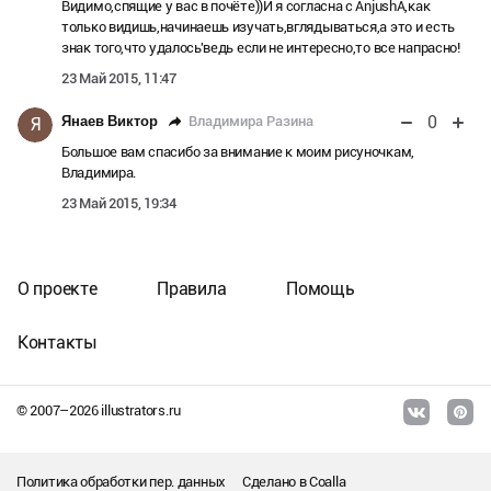
Видимо,спящие у вас в почёте))И я согласна с AnjushA,как
только видишь,начинаешь изучать,вглядываться,а это и есть
знак того,что удалось'ведь если не интересно,то все напрасно!
23 Май 2015, 11:47
0
Владимира Разина
Янаев Виктор
Я
Большое вам спасибо за внимание к моим рисуночкам,
Владимира.
23 Май 2015, 19:34
О проекте
Правила
Помощь
Контакты
© 2007–
2026
illustrators.ru
Политика обработки пер. данных
Сделано в
Coalla