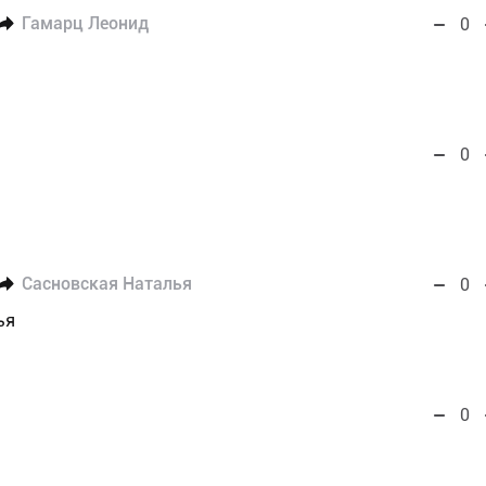
Гамарц Леонид
0
0
Сасновская Наталья
0
ья
0