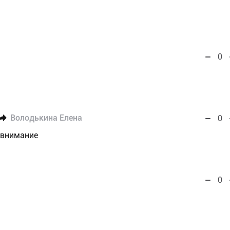
0
Володькина Елена
0
а внимание
0