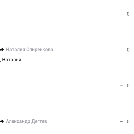
0
Наталия Спиренкова
0
, Наталья
0
Александр Дегтев
0