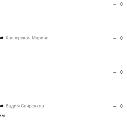
0
Касперская Марина
0
0
Вадим Спиренков
0
им