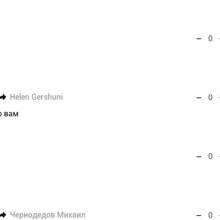
0
Helen Gershuni
0
о вам
0
Чернодедов Михаил
0