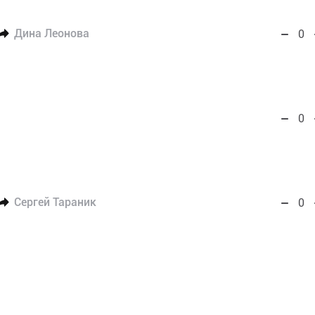
Дина Леонова
0
0
Сергей Тараник
0