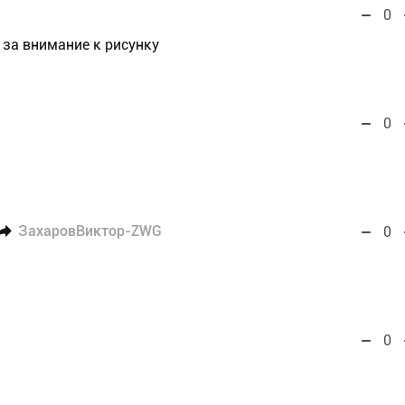
0
за внимание к рисунку
0
ЗахаровВиктор-ZWG
0
0