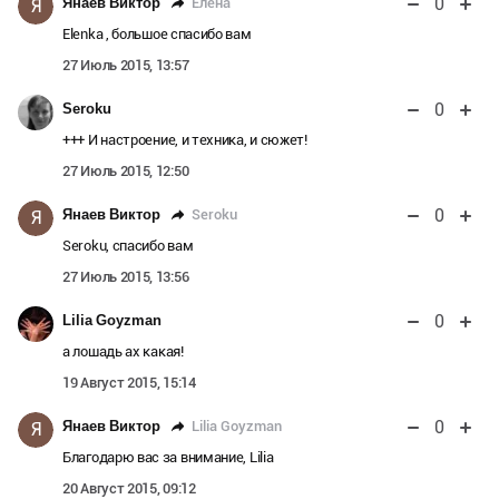
0
Елена
Янаев Виктор
Я
Elenka , большое спасибо вам
27 Июль 2015, 13:57
0
Seroku
+++ И настроение, и техника, и сюжет!
27 Июль 2015, 12:50
0
Seroku
Янаев Виктор
Я
Seroku, спасибо вам
27 Июль 2015, 13:56
0
Lilia Goyzman
а лошадь ах какая!
19 Август 2015, 15:14
0
Lilia Goyzman
Янаев Виктор
Я
Благодарю вас за внимание, Lilia
20 Август 2015, 09:12