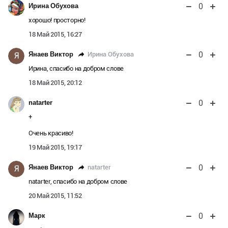
0
Ирина Обухова
хорошо! просторно!
18 Май 2015, 16:27
0
Ирина Обухова
Янаев Виктор
Я
Ирина, спасибо на добром слове
18 Май 2015, 20:12
0
natarter
+
Очень красиво!
19 Май 2015, 19:17
0
natarter
Янаев Виктор
Я
natarter, спасибо на добром слове
20 Май 2015, 11:52
0
Марк