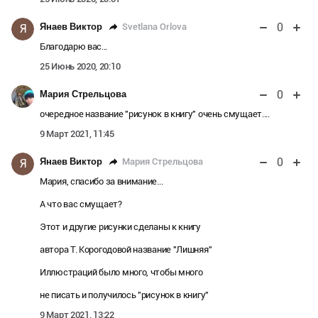
0
Svetlana Orlova
Янаев Виктор
Я
Благодарю вас...
25 Июнь 2020, 20:10
0
Мария Стрельцова
очередное название "рисунок в книгу" очень смущает....
9 Март 2021, 11:45
0
Мария Стрельцова
Янаев Виктор
Я
Мария, спасибо за внимание...
А что вас смущает?
Этот и другие рисунки сделаны к книгу
автора Т. Корогодовой название "Лишняя"
Иллюстраций было много, чтобы много
не писать и получилось "рисунок в книгу"
9 Март 2021, 13:22