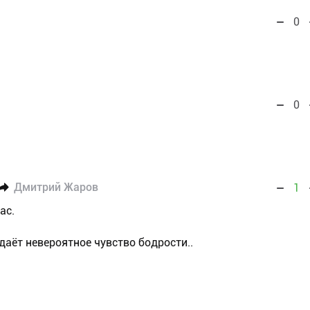
0
0
Дмитрий Жаров
1
ас.
аёт невероятное чувство бодрости..