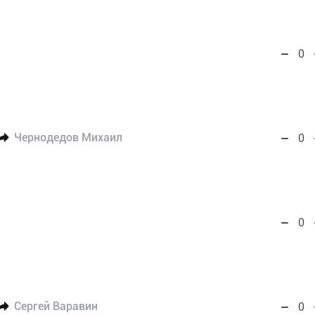
0
Чернодедов Михаил
0
0
Сергей Варавин
0