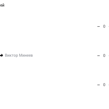
гей
0
Виктор Минеев
0
0