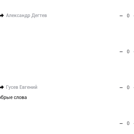
Александр Дегтев
0
0
Гусев Евгений
0
обрые слова
0