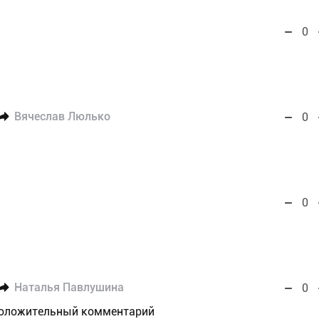
0
Вячеслав Люлько
0
0
Наталья Павлушина
0
 положительный комментарий