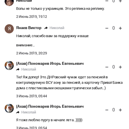
0
Николай
Волы не только у украинцев. Это реплика на реплику.
2 Июнь 2019, 19:12
0
Николай
Янаев Виктор
Я
Николай, спасибо вам за поддержку и ваше
внимание...
2 Июнь 2019, 20:29
(Ахав) Пономарев Игорь Евгеньевич
0
Николай
Тю! Яж допер! Это ДНРовский чумак едет за пенсией в
контролируемую ВСУ зону за пенсией, а карточку ПриватБанка
дома с пластиковыми окошками трагически забыл...)
3 Июнь 2019, 05:44
(Ахав) Пономарев Игорь Евгеньевич
0
Николай
Я тоже люблю пургу в начале лета...))))))
3 Июнь 2019, 05:54