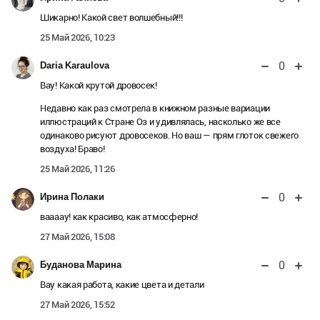
Шикарно! Какой свет волшебный!!!
25 Май 2026, 10:23
0
Daria Karaulova
Вау! Какой крутой дровосек!
Недавно как раз смотрела в книжном разные вариации
иллюстраций к Стране Оз и удивлялась, насколько же все
одинаково рисуют дровосеков. Но ваш — прям глоток свежего
воздуха! Браво!
25 Май 2026, 11:26
0
Ирина Полаки
ваааау! как красиво, как атмосферно!
27 Май 2026, 15:08
0
Буданова Марина
Вау какая работа, какие цвета и детали
27 Май 2026, 15:52