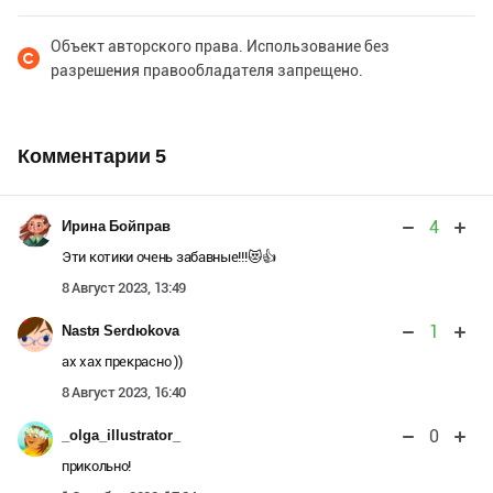
Объект авторского права. Использование без
разрешения правообладателя запрещено.
Комментарии
5
4
Ирина Бойправ
Эти котики очень забавные!!!😻👍
8 Август 2023, 13:49
1
Nastя Serdюkova
ах хах прекрасно ))
8 Август 2023, 16:40
0
_olga_illustrator_
прикольно!