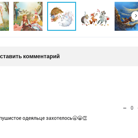
оставить комментарий
0
 пушистое одеяльце захотелось🥱😀👏