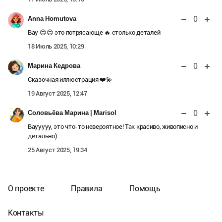
0
Anna Homutova
Вау 😍😍 это потрясающе 🔥 столько деталей
18 Июль 2025, 10:29
0
Марина Кедрова
Сказочная иллюстрация ❤️💫
19 Август 2025, 12:47
0
Соловьёва Марина | Marisol
Ваууууу, это что-то невероятное! Так красиво, живописно и
детально)
25 Август 2025, 19:34
О проекте
Правила
Помощь
Контакты