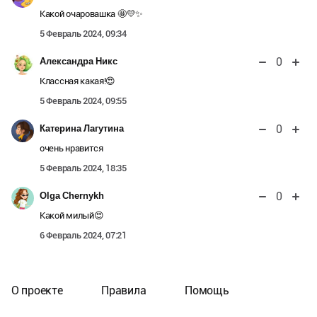
Какой очаровашка 🤩💛✨
5 Февраль 2024, 09:34
0
Александра Никс
Классная какая!😍
5 Февраль 2024, 09:55
0
Катерина Лагутина
очень нравится
5 Февраль 2024, 18:35
0
Olga Chernykh
Какой милый😍
6 Февраль 2024, 07:21
О проекте
Правила
Помощь