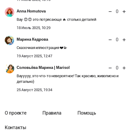
0
Anna Homutova
Вау 😍😍 это потрясающе 🔥 столько деталей
18 Июль 2025, 10:29
0
Марина Кедрова
Сказочная иллюстрация ❤️💫
19 Август 2025, 12:47
0
Соловьёва Марина | Marisol
Ваууууу, это что-то невероятное! Так красиво, живописно и
детально)
25 Август 2025, 19:34
О проекте
Правила
Помощь
Контакты