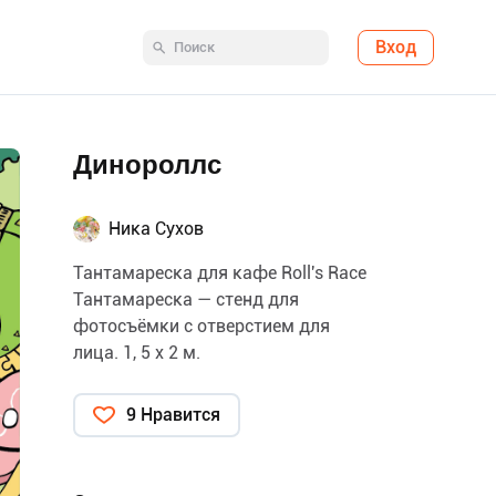
Вход
Динороллс
Ника Сухов
Тантамареска для кафе Roll's Race
Тантамареска — стенд для
фотосъёмки с отверстием для
лица. 1, 5 х 2 м.
9 Нравится