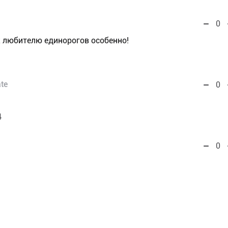
0
к любителю единорогов особенно!
ate
0
4
0