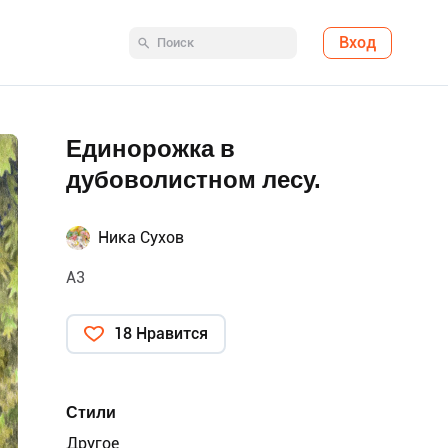
Вход
Единорожка в
дубоволистном лесу.
Ника Сухов
А3
18 Нравится
Стили
Другое